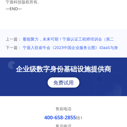
宁盾科技版权所有。
—END—
上一篇：
蓄能聚力，未来可期！宁盾认证工程师培训会（第二
期）圆满举行
下一篇：
宁盾入驻崔牛会《2023中国企业服务云图》iDaaS与身
份认证赛道
企业级数字身份基础设施提供商
免费试用
售前电话
400-658-2855
转1
售后电话