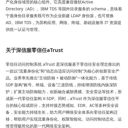
产化身份域管的核心组件。它高度兼容微软Active
Directory（AD）、IBM TDS 等国外目录服务的 schema，意味着
宁盾身份目录服务既可作为企业新建 LDAP 身份源，也可替换
AD、IBM TDS，为异构应用、网络、终端、基础设施等 IT 资源提
供统一认证与管理。
关于深信服零信任aTrust
零信任访问控制系统 aTrust 是深信服基于零信任安全理念推出的
一款以“流量身份化”和“动态自适应访问控制”为核心的创新安全产
品。业界率先推出“主动防御 + 被动防御”一体化能力，基于传统
SDP 架构“账号、终端、设备”三道防线，持续增强防线内纵深防
护；扩展主动防御能力，创新融合威胁诱捕、安全雷达等技术，形
成新一代零信任架构 X-SDP。同时，aTrust 作为深信服零信任平
台的核心组成部分，支持对接态势感知、EDR、AC等多种安全设
备，安全能力持续生长，助力用户网络安全体系向零信任架构迁
移，帮助用户实现流量身份化、权限智能化、访问控制动态化、运
维管理极简化的新一代网络安全架构。