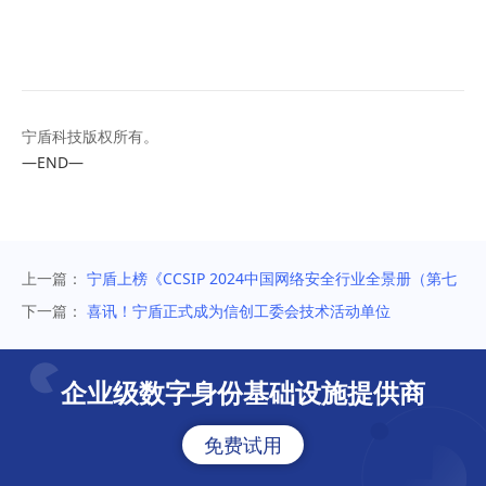
宁盾科技版权所有。
—END—
上一篇：
宁盾上榜《CCSIP 2024中国网络安全行业全景册（第七
版）》MFA、网络准入等6大细分领域
下一篇：
喜讯！宁盾正式成为信创工委会技术活动单位
企业级数字身份基础设施提供商
免费试用