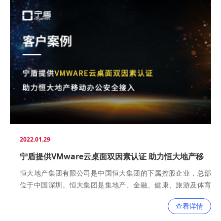
起由核心代理商、经销商及工程商组成的销售服务网络，在中
国和海外已完成多个智能工程项目。
2022.01.29
宁盾提供VMware云桌面双因素认证 助力恒大地产移
动办公安全接入
恒大地产集团有限公司是中国恒大集团的下属控股企业，总部
位于中国深圳。恒大集团是集地产、金融、健康、旅游及体育
为一体的世界500强企业集团，总资产达万亿，年销售规模超
查看详情
4000亿，员工8万多人，解决就业130多万人，在全国180多个
城市拥有地产项目500多个，已成为全球第一房企。