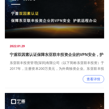
2022.01.29
宁盾双因素认证保障东亚联丰投资企业的VPN安全，护
航远程办公
东亚联丰投资管理(深圳)有限公司（以下简称东亚联丰投资）于
2017年，注册资本200万美元，为外商独资企业。东亚联丰投
资的唯一股东为东亚联丰投资管理有限公司，公司成立于1988
查看详情
年，属于老牌私募机构，公司作为首家立足于前海地区的投资
管理外商独资企业 （WFOE），对东亚联丰投资管理有限公司
立足于国内市场具有战略性发展意义，为东亚联丰投资管理有
限公司业务扩展至全球建立重要里程碑。