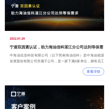
2022.01.29
宁盾双因素认证，助力海油信科湛江分公司达到等保需
求
中海油信息科技有限公司（以下简称海油信科）是中海油能源
发展股份有限公司所属子公司，是一家下属6家单位，拥有员工
近千人的专业化信息服务企业。公司经过多年的发展，已经形
查看详情
成了覆盖中国海域的卫星通讯网、短波通讯网、程控电话通讯
网和计算机信息网，服务范围涵盖了整个海洋石油的全弱电领
域，为在中国海域作业的众多国内外石油公司提供了高质量的
通讯、信息技术、气象等服务，铸就了一批高素质、经验丰富
的工程、技术和管理团队，并与许多国际著名公司建立了良好
的长期合作关系。中海油信息科技有限公司湛江分公司主要负
责海油信科在湛江的全部业务。