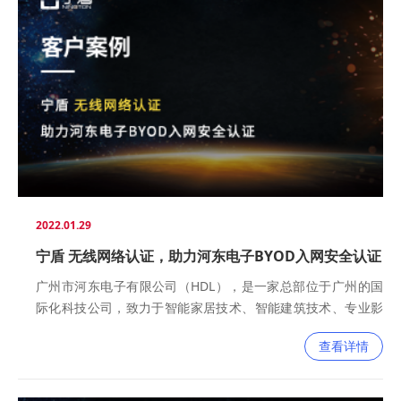
2022.01.29
宁盾 无线网络认证，助力河东电子BYOD入网安全认证
广州市河东电子有限公司（HDL），是一家总部位于广州的国
际化科技公司，致力于智能家居技术、智能建筑技术、专业影
视舞台灯光等领域，为客户提供从设计、咨询、产品到工程实
查看详情
施的全方位解决方案。HDL于1985年成立，以专业影视舞台灯
光闻名中国市场。2004年开始独立研发生产智能家居和智能建
筑系统产品，并且成功开拓国际市场，在全球100多个国家建立