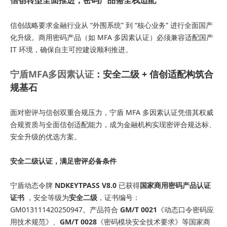
信创转型全面推进，密码产品需全栈适配
信创战略要求金融行业从 “外围系统” 到 “核心业务” 进行全面国产
化升级。商用密码产品（如 MFA 多因素认证）必须兼容适配国产
IT 环境，确保自主可控建设顺利推进。
宁盾MFA多因素认证
：安全二级 + 信创适配构筑合
规基石
面对密评与信创双重合规压力，宁盾 MFA 多因素认证凭借其权威
合规资质与全面信创适配能力，成为金融机构实现密评合规达标、
安全升级的优选方案。
安全二级认证，满足密评必备条件
宁盾动态令牌
NDKEYTPASS V8.0
已获得
国家商用密码产品认证
证书
，安全等级为
安全二级
，证书编号：
GM013111420250947。产品符合
GM/T 0021
《动态口令密码应
用技术规范》、
GM/T 0028
《密码模块安全技术要求》等国家商