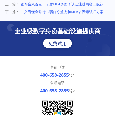
上一篇：
密评合规首选！宁盾MFA多因子认证通过商密二级认
证，免改造快速上线
下一篇：
一文看懂金融行业弱口令整改和MFA多因素认证方案
企业级数字身份基础设施提供商
免费试用
售前电话
400-658-2855
转1
售后电话
400-658-2855
转2