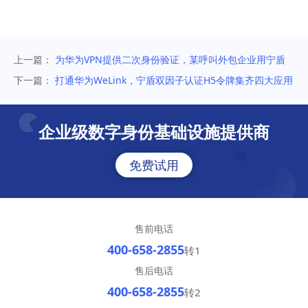
上一篇：
为华为VPN提供二次身份验证，某呼叫外包企业用宁盾
多因素认证增强账号安全
下一篇：
打通华为WeLink，宁盾双因子认证H5令牌集齐四大应用
企业级数字身份基础设施提供商
免费试用
售前电话
400-658-2855
转1
售后电话
400-658-2855
转2