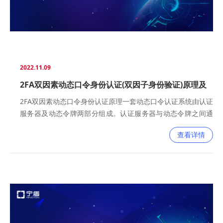
2022.11.09
2FA双因素动态口令身份认证(双因子身份验证)原理及
登录场景
2FA双因素动态口令身份认证原理一套动态口令认证系统由认证
服务器及动态令牌两部分组成。认证服务器与动态令牌之间通
过"令牌种子"将两者进行关联，"令牌种子"将两者进行关
查看详情
联，"令牌种子"与时钟（服务器、手机皆有内置时间）通过国
家密码杂凑算法生成"动态口令"。