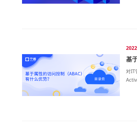
2022
基
对I
Ac
业而