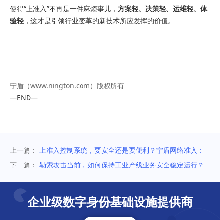
使得“上准入”不再是一件麻烦事儿，
方案轻、决策轻、运维轻、体
验轻
，这才是引领行业变革的新技术所应发挥的价值。
宁盾（
www.nington.com
）版权所有
—END—
上一篇：
上准入控制系统，要安全还是要便利？宁盾网络准入：
我全都要！
下一篇：
勒索攻击当前，如何保持工业产线业务安全稳定运行？
IoT设备敏捷准入控制方案有奇招
企业级数字身份基础设施提供商