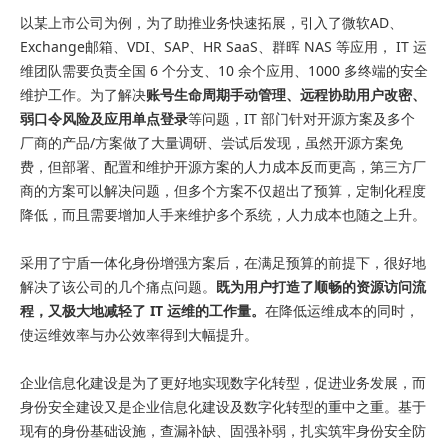
以某上市公司为例，为了助推业务快速拓展，引入了微软AD、
Exchange邮箱、VDI、SAP、HR SaaS、群晖 NAS 等应用， IT 运
维团队需要负责全国 6 个分支、10 余个应用、1000 多终端的安全
维护工作。为了解决
账号生命周期手动管理、远程协助用户改密、
弱口令风险及应用单点登录
等问题，IT 部门针对开源方案及多个
厂商的产品/方案做了大量调研、尝试后发现，虽然开源方案免
费，但部署、配置和维护开源方案的人力成本反而更高，第三方厂
商的方案可以解决问题，但多个方案不仅超出了预算，定制化程度
降低，而且需要增加人手来维护多个系统，人力成本也随之上升。
采用了宁盾一体化身份增强方案后，在满足预算的前提下，很好地
解决了该公司的几个痛点问题。
既为用户打造了顺畅的资源访问流
程，又极大地减轻了 IT 运维的工作量。
在降低运维成本的同时，
使运维效率与办公效率得到大幅提升。
企业信息化建设是为了更好地实现数字化转型，促进业务发展，而
身份安全建设又是企业信息化建设及数字化转型的重中之重。基于
现有的身份基础设施，查漏补缺、固强补弱，扎实筑牢身份安全防