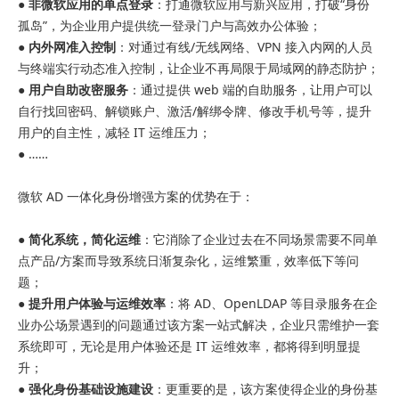
●
非微软应用的单点登录
：打通微软应用与新兴应用，打破“身份
孤岛”，为企业用户提供统一登录门户与高效办公体验；
●
内外网准入控制
：对通过有线/无线网络、VPN 接入内网的人员
与终端实行动态准入控制，让企业不再局限于局域网的静态防护；
●
用户自助改密服务
：通过提供 web 端的自助服务，让用户可以
自行找回密码、解锁账户、激活/解绑令牌、修改手机号等，提升
用户的自主性，减轻 IT 运维压力；
●
……
微软 AD 一体化身份增强方案的优势在于：
●
简化系统，简化运维
：它消除了企业过去在不同场景需要不同单
点产品/方案而导致系统日渐复杂化，运维繁重，效率低下等问
题；
●
提升用户体验与运维效率
：将 AD、OpenLDAP 等目录服务在企
业办公场景遇到的问题通过该方案一站式解决，企业只需维护一套
系统即可，无论是用户体验还是 IT 运维效率，都将得到明显提
升；
●
强化身份基础设施建设
：更重要的是，该方案使得企业的身份基