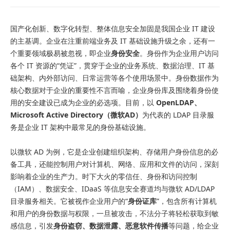
国产化创新、数字化转型、整体信息安全加固是我国企业 IT 建设
的主基调。企业在注重前端业务及 IT 基础设施升级之余，还有一
个重要领域极易被忽视，即企业
身份安全
。身份作为企业用户访问
各个 IT 资源的“凭证”，贯穿于企业的业务系统、数据治理、IT 基
础架构、内外部访问、日常运营等各个使用场景中。身份数据作为
核心数据对于企业的重要性不言而喻，企业身份库及围绕着身份使
用的安全建设已成为企业的必选项。目前，以
OpenLDAP、
Microsoft Active Directory（微软AD）
为代表的 LDAP 目录服
务是企业 IT 架构中最常见的身份基础设施。
以微软 AD 为例，它是企业创建组织架构、存储用户身份信息的必
备工具，还能控制用户对计算机、网络、应用和文件的访问，深刻
影响着企业的生产力。时下大火的零信任、身份和访问控制
（IAM）、数据安全、IDaaS 等信息安全赛道均与微软 AD/LDAP
目录服务相关。它被视作企业用户的“
身份证库
”，包含所有计算机
和用户的身份数据与权限，一旦被攻击，不法分子将轻松获取到敏
感信息，引发
身份盗窃、数据泄露、恶意软件传播
等问题，给企业